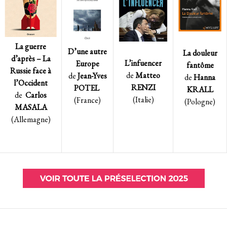
La guerre
D’une autre
La douleur
d’après – La
L’infuencer
Europe
fantôme
Russie face à
de
Matteo
de
Jean-Yves
de
Hanna
l’Occident
RENZI
POTEL
KRALL
de
Carlos
(Italie)
(France)
(Pologne)
MASALA
(Allemagne)