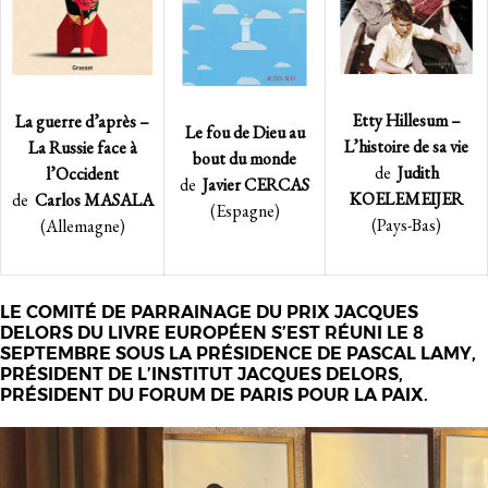
Etty Hillesum –
La guerre d’après –
Le fou de Dieu au
L’histoire de sa vie
La Russie face à
bout du monde
de
Judith
l’Occident
de
Javier CERCAS
KOELEMEIJER
de
Carlos
MASALA
(Espagne)
(Pays-Bas)
(Allemagne)
LE COMITÉ DE PARRAINAGE DU PRIX JACQUES
DELORS DU LIVRE EUROPÉEN S’EST RÉUNI LE 8
SEPTEMBRE SOUS LA PRÉSIDENCE DE PASCAL LAMY,
PRÉSIDENT DE L’INSTITUT JACQUES DELORS,
PRÉSIDENT DU FORUM DE PARIS POUR LA PAIX.