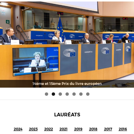
Pavol Rankov, lauréat du 14e Prix du livre européen pour son livre
C'est arrivé un premier septembre , remercie le jury en vidéo
LAURÉATS
2024
2023
2022
2021
2019
2018
2017
2016