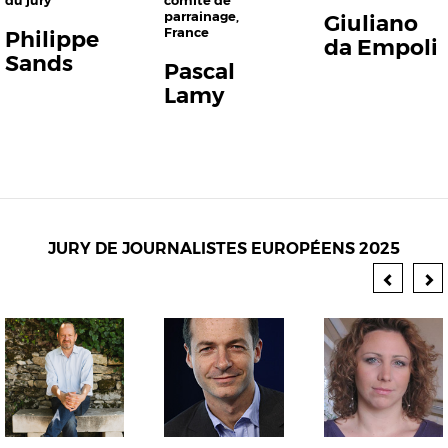
comité de
parrainage
,
Giuliano
France
Philippe
da Empoli
Sands
Pascal
Lamy
JURY DE JOURNALISTES EUROPÉENS 2025