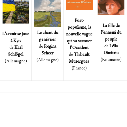
Post-
La fille de
populisme, la
l’ennemi du
Le chant du
L’avenir se joue
nouvelle vague
peuple
genévrier
à Kyiv
qui va secouer
de
Lélia
de
Regina
de
Karl
l’Occident
Dimitriu
Scheer
Schlögel
de
Thibault
(Roumanie)
(Allemagne)
(Allemagne)
Muzergues
(France)