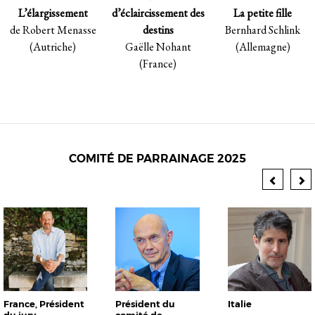
d’éclaircissement des
La petite fille
L’élargissement
destins
Bernhard Schlink
de Robert Menasse
Gaëlle Nohant
(Allemagne)
(Autriche)
(France)
COMITÉ DE PARRAINAGE 2025
France
,
Président
Président du
Italie
du jury