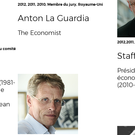
2012, 2011, 2010, Membre du jury, Royaume-Uni
Anton La Guardia
The Economist
2012,2011
du comité
Staf
Prési
écono
(1981-
(2010
de
Jean