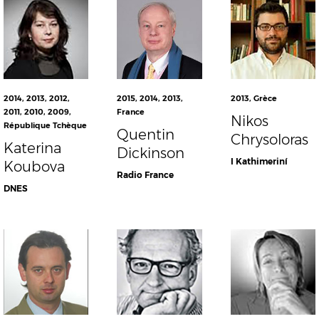
2014
,
2013
,
2012
,
2015
,
2014
,
2013
,
2013
,
Grèce
2011
,
2010
,
2009
,
France
Nikos
République Tchèque
Quentin
Chrysoloras
Katerina
Dickinson
I Kathimeriní
Koubova
Radio France
DNES