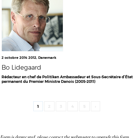
2 octobre 2014
2012
,
Danemark
Bo Lidegaard
Rédacteur en chef de Politiken Ambassadeur et Sous-Secrétaire d’État
permanent du Premier Ministre Danois (2005-2011)
1
2
3
4
5
›
Form is deprecated, please contact the webmaster to
upgrade
this form.