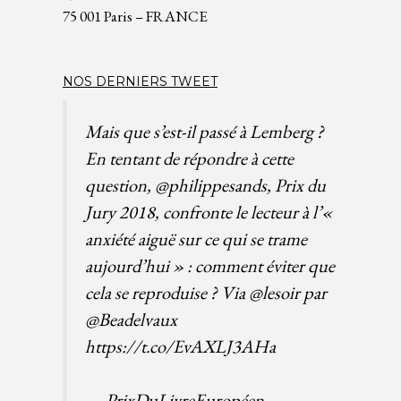
75 001 Paris – FRANCE
NOS DERNIERS TWEET
Mais que s’est-il passé à Lemberg ?
En tentant de répondre à cette
question,
@philippesands
, Prix du
Jury 2018, confronte le lecteur à l’«
anxiété aiguë sur ce qui se trame
aujourd’hui » : comment éviter que
cela se reproduise ? Via
@lesoir
par
@Beadelvaux
https://t.co/EvAXLJ3AHa
— PrixDuLivreEuropéen