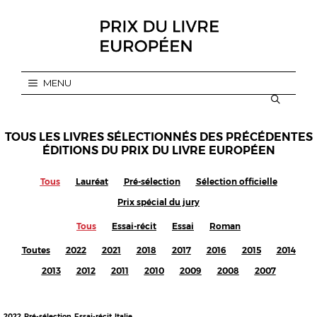
Aller
au
contenu
MENU
TOUS LES LIVRES SÉLECTIONNÉS DES PRÉCÉDENTES
ÉDITIONS DU PRIX DU LIVRE EUROPÉEN
Tous
Lauréat
Pré-sélection
Sélection officielle
Prix spécial du jury
Tous
Essai-récit
Essai
Roman
Toutes
2022
2021
2018
2017
2016
2015
2014
2013
2012
2011
2010
2009
2008
2007
2022
,
Pré-sélection
,
Essai-récit
,
Italie