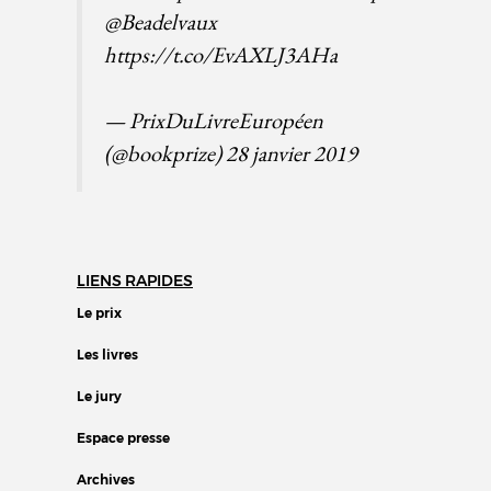
@Beadelvaux
https://t.co/EvAXLJ3AHa
— PrixDuLivreEuropéen
(@bookprize)
28 janvier 2019
LIENS RAPIDES
Le prix
Les livres
Le jury
Espace presse
Archives