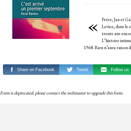
«
Peter, Jan et Ga
Levice, dans le 
trente ans encor
L’histoire intim
1968. Rien n’aura raison d
Share on Facebook
Tweet
Follow us
Form is deprecated, please contact the webmaster to
upgrade
this form.