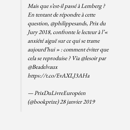
Mais que s’est-il passé à Lemberg ?
En tentant de répondre à cette
question,
@philippesands
, Prix du
Jury 2018, confronte le lecteur à l’«
anxiété aiguë sur ce qui se trame
aujourd’hui » : comment éviter que
cela se reproduise ? Via
@lesoir
par
@Beadelvaux
https://t.co/EvAXLJ3AHa
— PrixDuLivreEuropéen
(@bookprize)
28 janvier 2019