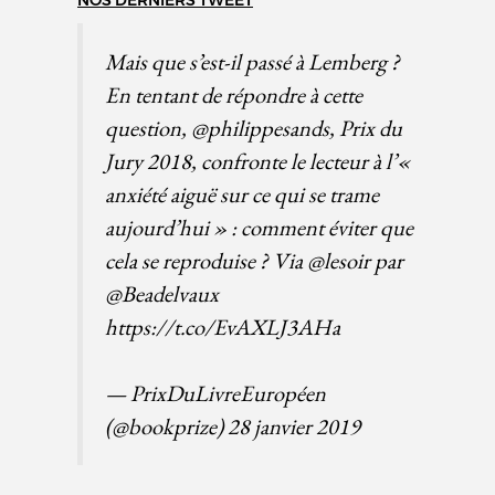
Mais que s’est-il passé à Lemberg ?
En tentant de répondre à cette
question,
@philippesands
, Prix du
Jury 2018, confronte le lecteur à l’«
anxiété aiguë sur ce qui se trame
aujourd’hui » : comment éviter que
cela se reproduise ? Via
@lesoir
par
@Beadelvaux
https://t.co/EvAXLJ3AHa
— PrixDuLivreEuropéen
(@bookprize)
28 janvier 2019