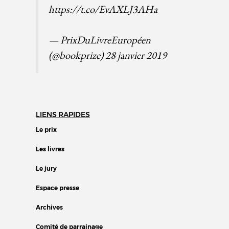
https://t.co/EvAXLJ3AHa
— PrixDuLivreEuropéen
(@bookprize)
28 janvier 2019
LIENS RAPIDES
Le prix
Les livres
Le jury
Espace presse
Archives
Comité de parrainage