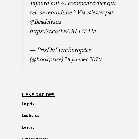
aujourd’hui » : comment éviter que
cela se reproduise ? Via
@lesoir
par
@Beadelvaux
https://t.co/EvAXLJ3AHa
— PrixDuLivreEuropéen
(@bookprize)
28 janvier 2019
LIENS RAPIDES
Le prix
Les livres
Le jury