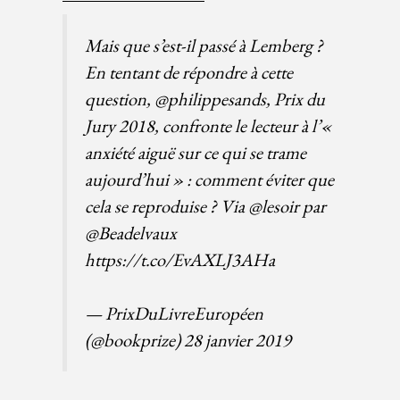
Mais que s’est-il passé à Lemberg ?
En tentant de répondre à cette
question,
@philippesands
, Prix du
Jury 2018, confronte le lecteur à l’«
anxiété aiguë sur ce qui se trame
aujourd’hui » : comment éviter que
cela se reproduise ? Via
@lesoir
par
@Beadelvaux
https://t.co/EvAXLJ3AHa
— PrixDuLivreEuropéen
(@bookprize)
28 janvier 2019