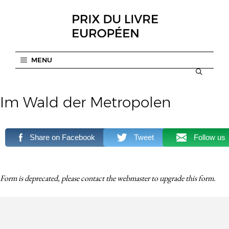
Aller
au
contenu
MENU
Im Wald der Metropolen
Share on Facebook
Tweet
Follow us
Form is deprecated, please contact the webmaster to
upgrade
this form.