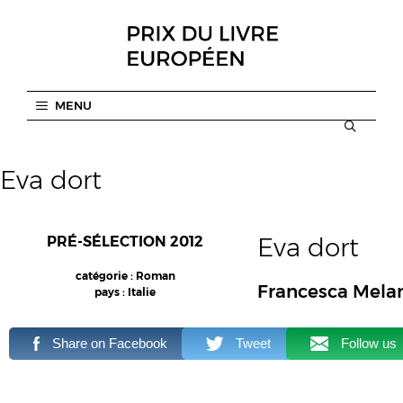
Aller
au
contenu
MENU
Eva dort
Eva dort
PRÉ-SÉLECTION 2012
catégorie : Roman
Francesca Mela
pays : Italie
Share on Facebook
Tweet
Follow us