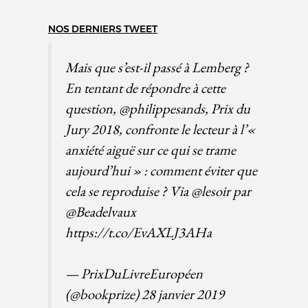
NOS DERNIERS TWEET
Mais que s’est-il passé à Lemberg ?
En tentant de répondre à cette
question,
@philippesands
, Prix du
Jury 2018, confronte le lecteur à l’«
anxiété aiguë sur ce qui se trame
aujourd’hui » : comment éviter que
cela se reproduise ? Via
@lesoir
par
@Beadelvaux
https://t.co/EvAXLJ3AHa
— PrixDuLivreEuropéen
(@bookprize)
28 janvier 2019