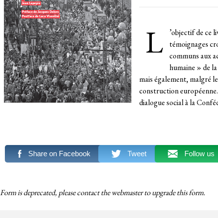
L
’objectif de ce 
témoignages croi
communs aux acc
humaine » de la 
mais également, malgré le
construction européenne. 
dialogue social à la Conf
Share on Facebook
Tweet
Follow us
Form is deprecated, please contact the webmaster to
upgrade
this form.