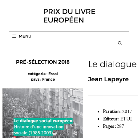
Aller
au
contenu
MENU
Le dialogue
PRÉ-SÉLECTION 2018
catégorie : Essai
Jean Lapeyre
pays : France
Parution :
2017
Editeur :
ETUI
Pages :
287