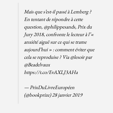
Mais que s’est-il passé à Lemberg ?
En tentant de répondre à cette
question,
@philippesands
, Prix du
Jury 2018, confronte le lecteur à l’«
anxiété aiguë sur ce qui se trame
aujourd’hui » : comment éviter que
cela se reproduise ? Via
@lesoir
par
@Beadelvaux
https://t.co/EvAXLJ3AHa
— PrixDuLivreEuropéen
(@bookprize)
28 janvier 2019