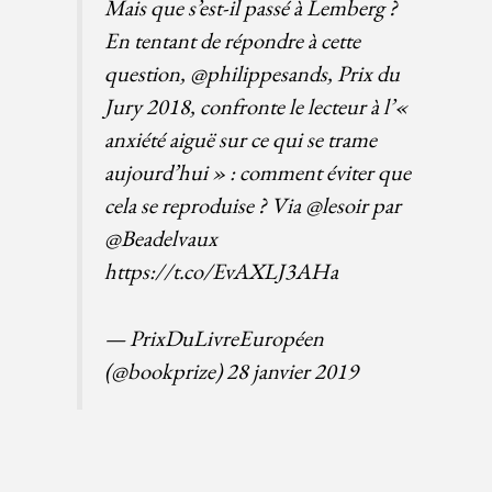
Mais que s’est-il passé à Lemberg ?
En tentant de répondre à cette
question,
@philippesands
, Prix du
Jury 2018, confronte le lecteur à l’«
anxiété aiguë sur ce qui se trame
aujourd’hui » : comment éviter que
cela se reproduise ? Via
@lesoir
par
@Beadelvaux
https://t.co/EvAXLJ3AHa
— PrixDuLivreEuropéen
(@bookprize)
28 janvier 2019