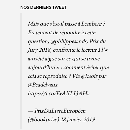
NOS DERNIERS TWEET
Mais que s’est-il passé à Lemberg ?
En tentant de répondre à cette
question,
@philippesands
, Prix du
Jury 2018, confronte le lecteur à l’«
anxiété aiguë sur ce qui se trame
aujourd’hui » : comment éviter que
cela se reproduise ? Via
@lesoir
par
@Beadelvaux
https://t.co/EvAXLJ3AHa
— PrixDuLivreEuropéen
(@bookprize)
28 janvier 2019