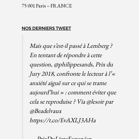
75 001 Paris – FRANCE
NOS DERNIERS TWEET
Mais que s’est-il passé à Lemberg ?
En tentant de répondre à cette
question,
@philippesands
, Prix du
Jury 2018, confronte le lecteur à l’«
anxiété aiguë sur ce qui se trame
aujourd’hui » : comment éviter que
cela se reproduise ? Via
@lesoir
par
@Beadelvaux
https://t.co/EvAXLJ3AHa
— PrixDuLivreEuropéen