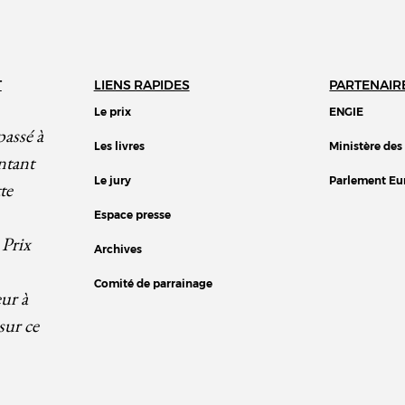
T
LIENS RAPIDES
PARTENAIR
Le prix
ENGIE
passé à
Les livres
Ministère des
ntant
Le jury
Parlement Eu
te
Espace presse
 Prix
Archives
Comité de parrainage
eur à
sur ce