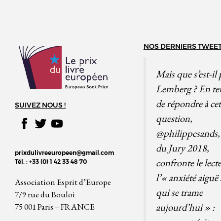
NOS DERNIERS TWEE
Mais que s’est-il 
Lemberg ? En te
de répondre à cet
SUIVEZ NOUS !
question,
@philippesands
,
du Jury 2018,
prixdulivreeuropeen@gmail.com
confronte le lect
Tél. : +33 (0) 1 42 33 48 70
l’« anxiété aiguë 
Association Esprit d’Europe
qui se trame
7/9 rue du Bouloi
aujourd’hui » :
75 001 Paris – FRANCE