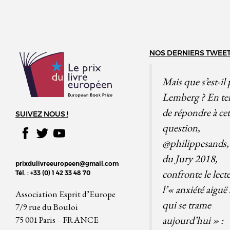
NOS DERNIERS TWEE
Mais que s’est-il 
Lemberg ? En te
de répondre à cet
SUIVEZ NOUS !
question,
@philippesands
,
du Jury 2018,
prixdulivreeuropeen@gmail.com
confronte le lect
Tél. : +33 (0) 1 42 33 48 70
l’« anxiété aiguë 
Association Esprit d’Europe
qui se trame
7/9 rue du Bouloi
aujourd’hui » :
75 001 Paris – FRANCE