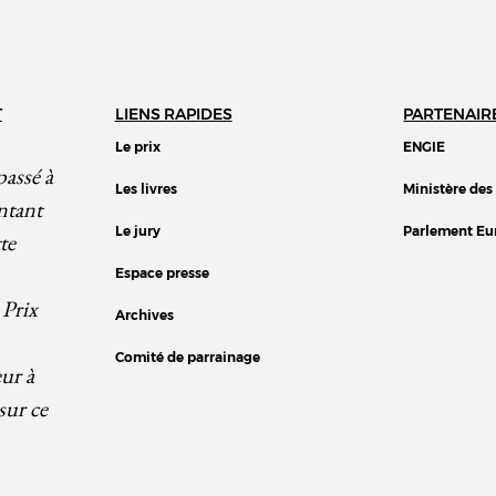
T
LIENS RAPIDES
PARTENAIR
Le prix
ENGIE
passé à
Les livres
Ministère des
ntant
Le jury
Parlement Eu
te
Espace presse
 Prix
Archives
Comité de parrainage
eur à
sur ce