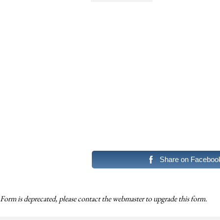
Share on Faceboo
Form is deprecated, please contact the webmaster to
upgrade
this form.