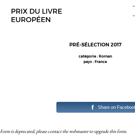
Aller
au
contenu
PRÉ-SÉLECTION 2017
catégorie : Roman
pays : France
Share on Faceboo
Form is deprecated, please contact the webmaster to
upgrade
this form.