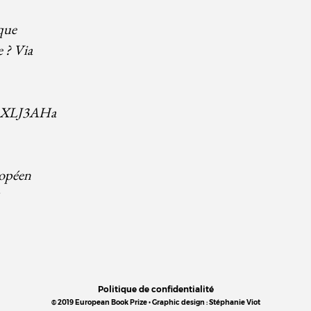
que
e ? Via
vAXLJ3AHa
opéen
Politique de confidentialité
© 2019 European Book Prize • Graphic design : Stéphanie Viot