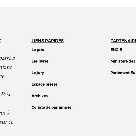
T
LIENS RAPIDES
PARTENAIR
Le prix
ENGIE
passé à
Les livres
Ministère des
ntant
Le jury
Parlement Eu
te
Espace presse
 Prix
Archives
Comité de parrainage
eur à
sur ce