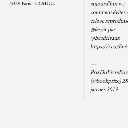
aujourd’hui » :
75 001 Paris – FRANCE
comment éviter 
cela se reproduis
@lesoir
par
@Beadelvaux
https://t.co/E
—
PrixDuLivreEur
(@bookprize)
28
janvier 2019