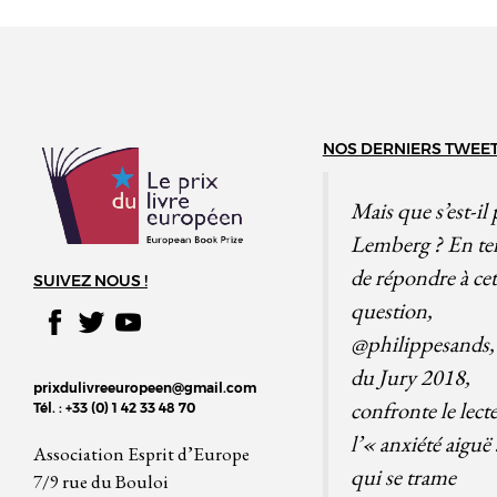
NOS DERNIERS TWEE
Mais que s’est-il 
Lemberg ? En te
de répondre à cet
SUIVEZ NOUS !
question,
@philippesands
,
du Jury 2018,
prixdulivreeuropeen@gmail.com
confronte le lect
Tél. : +33 (0) 1 42 33 48 70
l’« anxiété aiguë 
Association Esprit d’Europe
qui se trame
7/9 rue du Bouloi