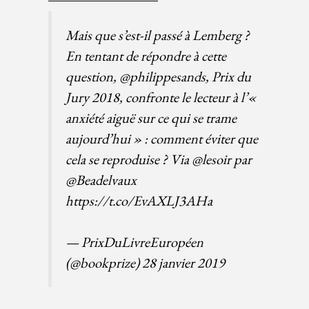
Mais que s’est-il passé à Lemberg ?
En tentant de répondre à cette
question,
@philippesands
, Prix du
Jury 2018, confronte le lecteur à l’«
anxiété aiguë sur ce qui se trame
aujourd’hui » : comment éviter que
cela se reproduise ? Via
@lesoir
par
@Beadelvaux
https://t.co/EvAXLJ3AHa
— PrixDuLivreEuropéen
(@bookprize)
28 janvier 2019