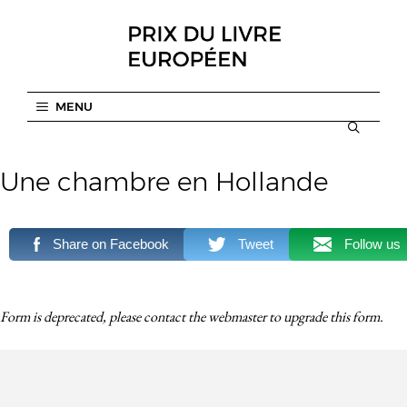
Aller
au
contenu
MENU
Une chambre en Hollande
Share on Facebook
Tweet
Follow us
Form is deprecated, please contact the webmaster to
upgrade
this form.