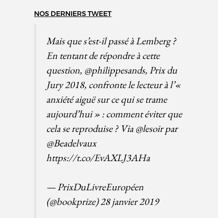
NOS DERNIERS TWEET
Mais que s’est-il passé à Lemberg ?
En tentant de répondre à cette
question,
@philippesands
, Prix du
Jury 2018, confronte le lecteur à l’«
anxiété aiguë sur ce qui se trame
aujourd’hui » : comment éviter que
cela se reproduise ? Via
@lesoir
par
@Beadelvaux
https://t.co/EvAXLJ3AHa
— PrixDuLivreEuropéen
(@bookprize)
28 janvier 2019