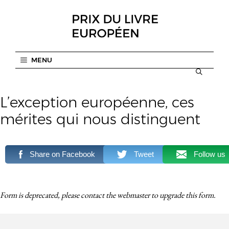
Aller
au
contenu
MENU
L’exception européenne, ces
mérites qui nous distinguent
Share on Facebook
Tweet
Follow us
Form is deprecated, please contact the webmaster to
upgrade
this form.