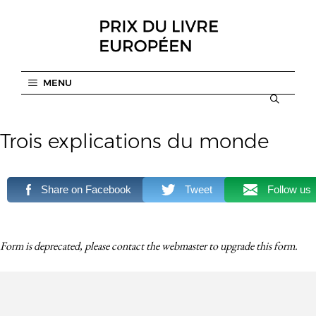
Aller
au
contenu
MENU
Trois explications du monde
Share on Facebook
Tweet
Follow us
Form is deprecated, please contact the webmaster to
upgrade
this form.