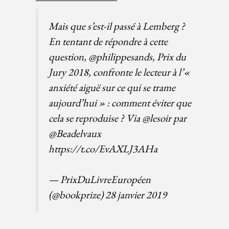
Mais que s’est-il passé à Lemberg ?
En tentant de répondre à cette
question,
@philippesands
, Prix du
Jury 2018, confronte le lecteur à l’«
anxiété aiguë sur ce qui se trame
aujourd’hui » : comment éviter que
cela se reproduise ? Via
@lesoir
par
@Beadelvaux
https://t.co/EvAXLJ3AHa
— PrixDuLivreEuropéen
(@bookprize)
28 janvier 2019