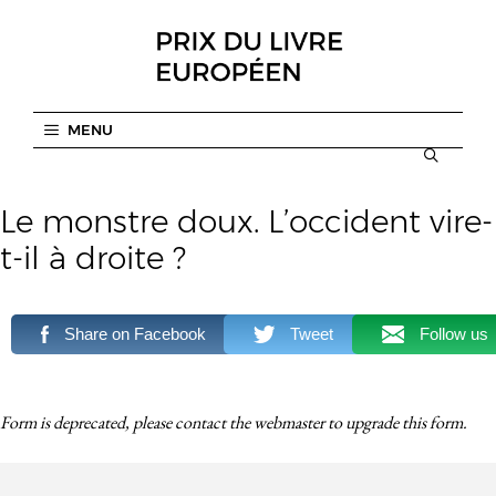
Aller
au
contenu
MENU
Le monstre doux. L’occident vire-
t-il à droite ?
Share on Facebook
Tweet
Follow us
Form is deprecated, please contact the webmaster to
upgrade
this form.