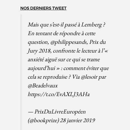
NOS DERNIERS TWEET
Mais que s’est-il passé à Lemberg ?
En tentant de répondre à cette
question,
@philippesands
, Prix du
Jury 2018, confronte le lecteur à l’«
anxiété aiguë sur ce qui se trame
aujourd’hui » : comment éviter que
cela se reproduise ? Via
@lesoir
par
@Beadelvaux
https://t.co/EvAXLJ3AHa
— PrixDuLivreEuropéen
(@bookprize)
28 janvier 2019