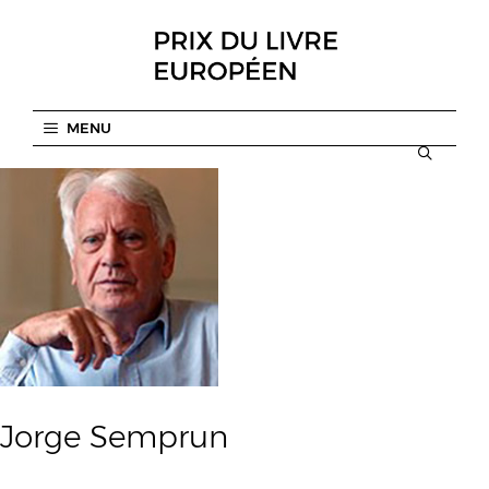
Aller
au
contenu
MENU
Jorge Semprun