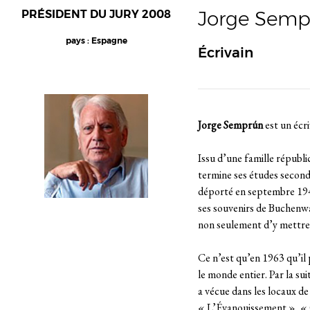
Jorge Semp
PRÉSIDENT DU JURY 2008
pays : Espagne
Écrivain
Jorge Semprún
est un écr
Issu d’une famille républic
termine ses études seconda
déporté en septembre 1943 
ses souvenirs de Buchenwal
non seulement d’y mettre f
Ce n’est qu’en 1963 qu’il
le monde entier. Par la su
a vécue dans les locaux de
« L’Évanouissement », « Q