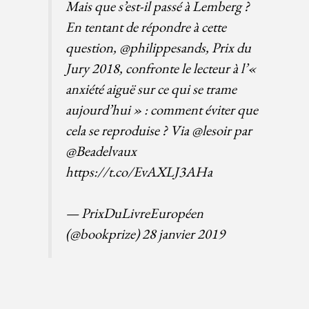
Mais que s’est-il passé à Lemberg ?
En tentant de répondre à cette
question,
@philippesands
, Prix du
Jury 2018, confronte le lecteur à l’«
anxiété aiguë sur ce qui se trame
aujourd’hui » : comment éviter que
cela se reproduise ? Via
@lesoir
par
@Beadelvaux
https://t.co/EvAXLJ3AHa
— PrixDuLivreEuropéen
(@bookprize)
28 janvier 2019