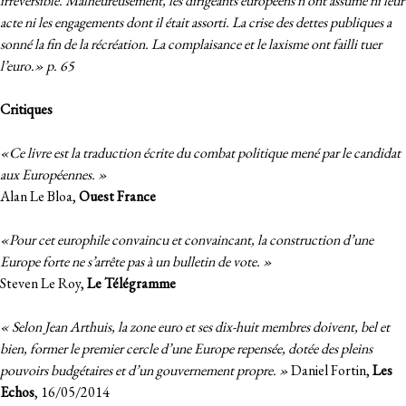
irréversible. Malheureusement, les dirigeants européens n’ont assumé ni leur
acte ni les engagements dont il était assorti. La crise des dettes publiques a
sonné la fin de la récréation. La complaisance et le laxisme ont failli tuer
l’euro.» p. 65
Critiques
«Ce livre est la traduction écrite du combat politique mené par le candidat
aux Européennes. »
Alan Le Bloa,
Ouest France
«Pour cet europhile convaincu et convaincant, la construction d’une
Europe forte ne s’arrête pas à un bulletin de vote. »
Steven Le Roy,
Le Télégramme
« Selon Jean Arthuis, la zone euro et ses dix-huit membres doivent, bel et
bien, former le premier cercle d’une Europe repensée, dotée des pleins
pouvoirs budgétaires et d’un gouvernement propre. »
Daniel Fortin,
Les
Echos
, 16/05/2014