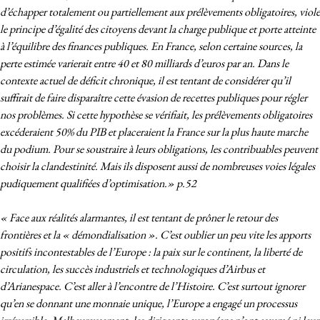
d’échapper totalement ou partiellement aux prélèvements obligatoires, viole
le principe d’égalité des citoyens devant la charge publique et porte atteinte
à l’équilibre des finances publiques. En France, selon certaine sources, la
perte estimée varierait entre 40 et 80 milliards d’euros par an. Dans le
contexte actuel de déficit chronique, il est tentant de considérer qu’il
suffirait de faire disparaître cette évasion de recettes publiques pour régler
nos problèmes. Si cette hypothèse se vérifiait, les prélèvements obligatoires
excéderaient 50% du PIB et placeraient la France sur la plus haute marche
du podium. Pour se soustraire à leurs obligations, les contribuables peuvent
choisir la clandestinité. Mais ils disposent aussi de nombreuses voies légales
pudiquement qualifiées d’optimisation.» p.52
« Face aux réalités alarmantes, il est tentant de prôner le retour des
frontières et la « démondialisation ». C’est oublier un peu vite les apports
positifs incontestables de l’Europe : la paix sur le continent, la liberté de
circulation, les succès industriels et technologiques d’Airbus et
d’Arianespace. C’est aller à l’encontre de l’Histoire. C’est surtout ignorer
qu’en se donnant une monnaie unique, l’Europe a engagé un processus