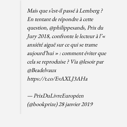
Mais que s’est-il passé à Lemberg ?
En tentant de répondre à cette
question,
@philippesands
, Prix du
Jury 2018, confronte le lecteur à l’«
anxiété aiguë sur ce qui se trame
aujourd’hui » : comment éviter que
cela se reproduise ? Via
@lesoir
par
@Beadelvaux
https://t.co/EvAXLJ3AHa
— PrixDuLivreEuropéen
(@bookprize)
28 janvier 2019