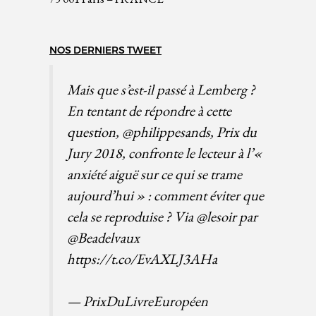
NOS DERNIERS TWEET
Mais que s’est-il passé à Lemberg ?
En tentant de répondre à cette
question,
@philippesands
, Prix du
Jury 2018, confronte le lecteur à l’«
anxiété aiguë sur ce qui se trame
aujourd’hui » : comment éviter que
cela se reproduise ? Via
@lesoir
par
@Beadelvaux
https://t.co/EvAXLJ3AHa
— PrixDuLivreEuropéen