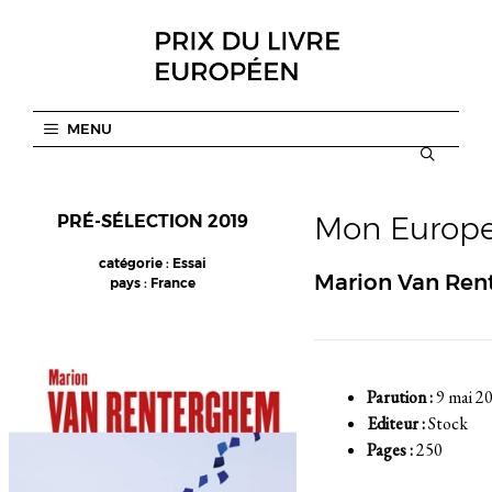
Aller
au
contenu
MENU
Mon Europe,
PRÉ-SÉLECTION 2019
catégorie : Essai
Marion Van Re
pays : France
Parution :
9 mai 2
Editeur :
Stock
Pages :
250