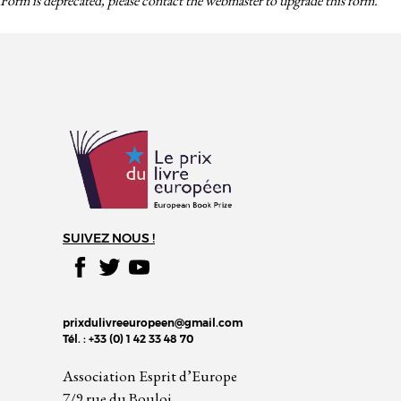
Form is deprecated, please contact the webmaster to
upgrade
this form.
SUIVEZ NOUS !
prixdulivreeuropeen@gmail.com
Tél. : +33 (0) 1 42 33 48 70
Association Esprit d’Europe
7/9 rue du Bouloi