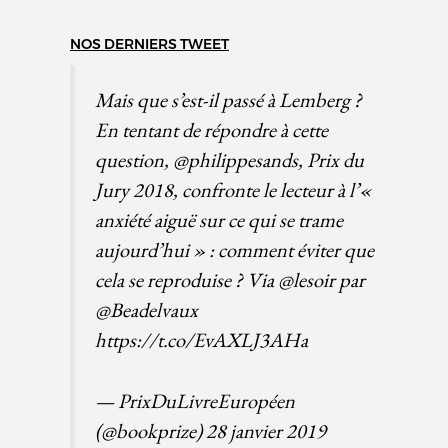
NOS DERNIERS TWEET
Mais que s’est-il passé à Lemberg ?
En tentant de répondre à cette
question,
@philippesands
, Prix du
Jury 2018, confronte le lecteur à l’«
anxiété aiguë sur ce qui se trame
aujourd’hui » : comment éviter que
cela se reproduise ? Via
@lesoir
par
@Beadelvaux
https://t.co/EvAXLJ3AHa
— PrixDuLivreEuropéen
(@bookprize)
28 janvier 2019