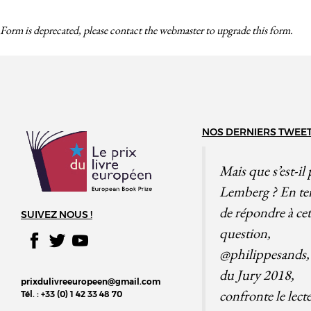
Form is deprecated, please contact the webmaster to
upgrade
this form.
NOS DERNIERS TWEE
Mais que s’est-il 
Lemberg ? En te
de répondre à cet
SUIVEZ NOUS !
question,
@philippesands
,
du Jury 2018,
prixdulivreeuropeen@gmail.com
confronte le lect
Tél. : +33 (0) 1 42 33 48 70