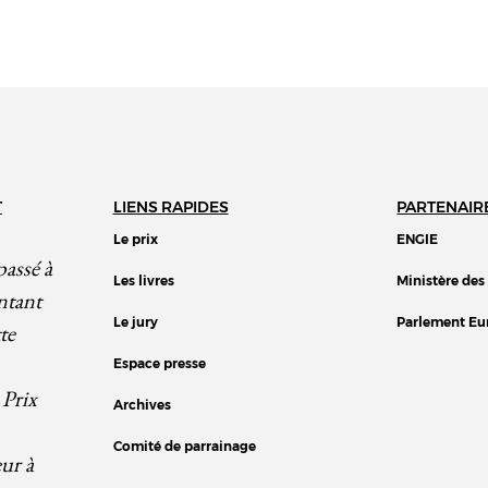
T
LIENS RAPIDES
PARTENAIR
Le prix
ENGIE
passé à
Les livres
Ministère des
ntant
Le jury
Parlement Eu
te
Espace presse
 Prix
Archives
Comité de parrainage
eur à