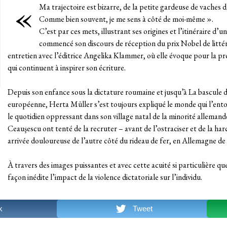
«
Ma trajectoire est bizarre, de la petite gardeuse de vaches da
Comme bien souvent, je me sens à côté de moi-même ».
C’est par ces mets, illustrant ses origines et l’itinéraire d’
commencé son discours de réception du prix Nobel de littér
entretien avec l’éditrice Angelika Klammer, où elle évoque pour la pre
qui continuent à inspirer son écriture.
Depuis son enfance sous la dictature roumaine et jusqu’à La bascule d
européenne, Herta Müller s’est toujours expliqué le monde qui l’entour
le quotidien oppressant dans son village natal de la minorité allemand
Ceauşescu ont tenté de la recruter – avant de l’ostraciser et de la har
arrivée douloureuse de l’autre côté du rideau de fer, en Allemagne de
À travers des images puissantes et avec cette acuité si particulière q
façon inédite l’impact de la violence dictatoriale sur l’individu.
k
Tweet