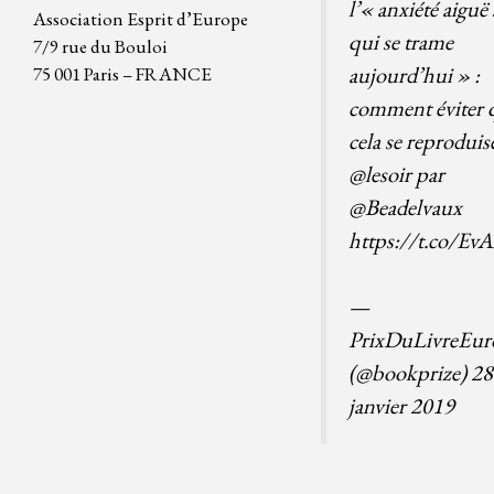
l’« anxiété aiguë 
Association Esprit d’Europe
qui se trame
7/9 rue du Bouloi
aujourd’hui » :
75 001 Paris – FRANCE
comment éviter 
cela se reproduis
@lesoir
par
@Beadelvaux
https://t.co/E
—
PrixDuLivreEur
(@bookprize)
28
janvier 2019