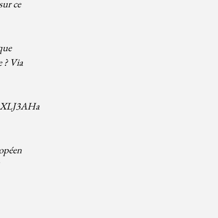
sur ce
que
e ? Via
vAXLJ3AHa
opéen