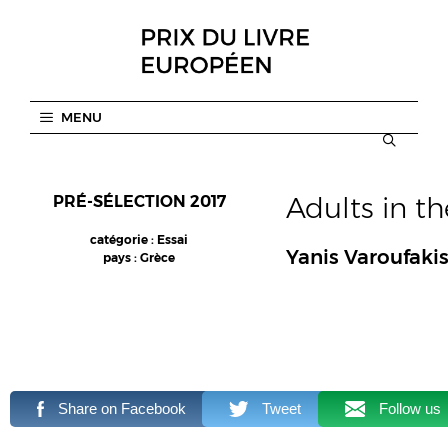
Aller
au
contenu
MENU
Adults in t
PRÉ-SÉLECTION 2017
catégorie : Essai
Yanis Varoufaki
pays : Grèce
Share on Facebook
Tweet
Follow us