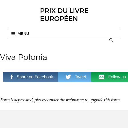
Aller
au
contenu
MENU
Viva Polonia
Share on Facebook
Tweet
Follow us
Form is deprecated, please contact the webmaster to
upgrade
this form.