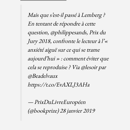
Mais que s’est-il passé à Lemberg ?
En tentant de répondre à cette
question,
@philippesands
, Prix du
Jury 2018, confronte le lecteur à l’«
anxiété aiguë sur ce qui se trame
aujourd’hui » : comment éviter que
cela se reproduise ? Via
@lesoir
par
@Beadelvaux
https://t.co/EvAXLJ3AHa
— PrixDuLivreEuropéen
(@bookprize)
28 janvier 2019