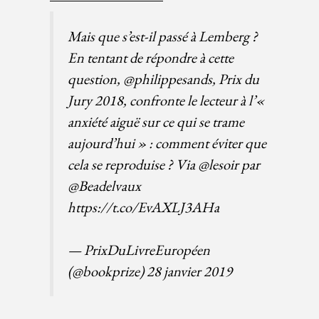
Mais que s’est-il passé à Lemberg ?
En tentant de répondre à cette
question,
@philippesands
, Prix du
Jury 2018, confronte le lecteur à l’«
anxiété aiguë sur ce qui se trame
aujourd’hui » : comment éviter que
cela se reproduise ? Via
@lesoir
par
@Beadelvaux
https://t.co/EvAXLJ3AHa
— PrixDuLivreEuropéen
(@bookprize)
28 janvier 2019