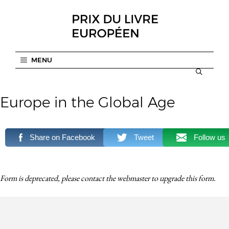
Aller
au
contenu
MENU
Europe in the Global Age
Share on Facebook
Tweet
Follow us
Form is deprecated, please contact the webmaster to
upgrade
this form.