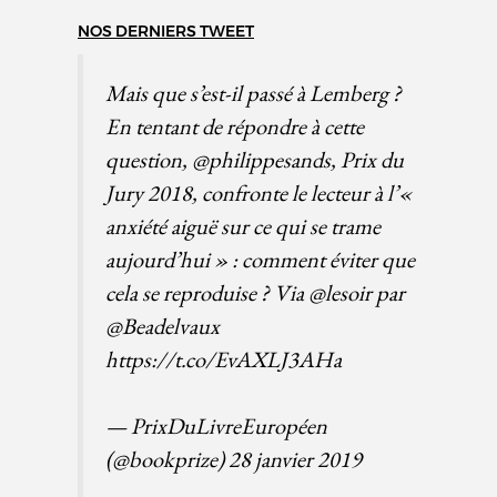
NOS DERNIERS TWEET
Mais que s’est-il passé à Lemberg ?
En tentant de répondre à cette
question,
@philippesands
, Prix du
Jury 2018, confronte le lecteur à l’«
anxiété aiguë sur ce qui se trame
aujourd’hui » : comment éviter que
cela se reproduise ? Via
@lesoir
par
@Beadelvaux
https://t.co/EvAXLJ3AHa
— PrixDuLivreEuropéen
(@bookprize)
28 janvier 2019