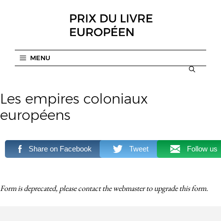
Aller
au
contenu
MENU
Les empires coloniaux
européens
Share on Facebook
Tweet
Follow us
Form is deprecated, please contact the webmaster to
upgrade
this form.