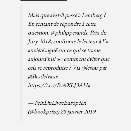
Mais que s’est-il passé à Lemberg ?
En tentant de répondre à cette
question,
@philippesands
, Prix du
Jury 2018, confronte le lecteur à l’«
anxiété aiguë sur ce qui se trame
aujourd’hui » : comment éviter que
cela se reproduise ? Via
@lesoir
par
@Beadelvaux
https://t.co/EvAXLJ3AHa
— PrixDuLivreEuropéen
(@bookprize)
28 janvier 2019