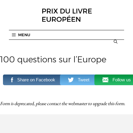
Aller
au
contenu
MENU
100 questions sur l’Europe
Share on Facebook
Tweet
Follow us
Form is deprecated, please contact the webmaster to
upgrade
this form.