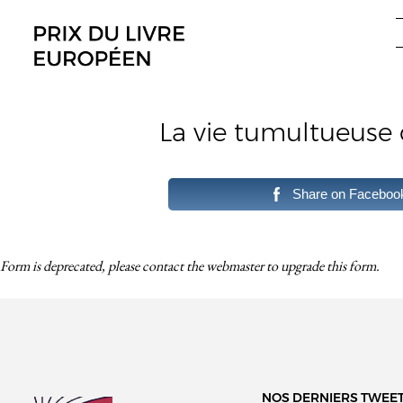
Aller
au
contenu
La vie tumultueuse 
Share on Faceboo
Form is deprecated, please contact the webmaster to
upgrade
this form.
NOS DERNIERS TWEE