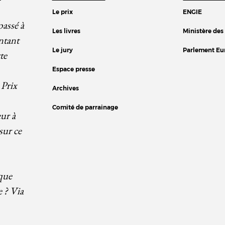
Le prix
ENGIE
passé à
Les livres
Ministère des
ntant
Le jury
Parlement Eu
te
Espace presse
 Prix
Archives
Comité de parrainage
eur à
sur ce
que
e ? Via