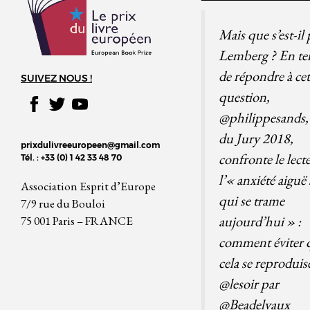
Mais que s’est-il 
Lemberg ? En te
de répondre à cet
SUIVEZ NOUS !
question,
@philippesands
,
du Jury 2018,
prixdulivreeuropeen@gmail.com
confronte le lect
Tél. : +33 (0) 1 42 33 48 70
l’« anxiété aiguë 
Association Esprit d’Europe
qui se trame
7/9 rue du Bouloi
aujourd’hui » :
75 001 Paris – FRANCE
comment éviter 
cela se reproduis
@lesoir
par
@Beadelvaux