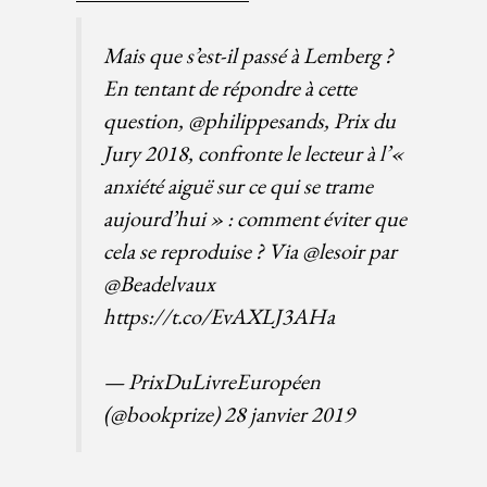
Mais que s’est-il passé à Lemberg ?
En tentant de répondre à cette
question,
@philippesands
, Prix du
Jury 2018, confronte le lecteur à l’«
anxiété aiguë sur ce qui se trame
aujourd’hui » : comment éviter que
cela se reproduise ? Via
@lesoir
par
@Beadelvaux
https://t.co/EvAXLJ3AHa
— PrixDuLivreEuropéen
(@bookprize)
28 janvier 2019