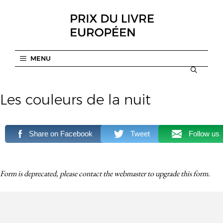
Aller
au
contenu
MENU
Les couleurs de la nuit
Share on Facebook
Tweet
Follow us
Form is deprecated, please contact the webmaster to
upgrade
this form.