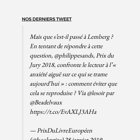
NOS DERNIERS TWEET
Mais que s’est-il passé à Lemberg ?
En tentant de répondre à cette
question,
@philippesands
, Prix du
Jury 2018, confronte le lecteur à l’«
anxiété aiguë sur ce qui se trame
aujourd’hui » : comment éviter que
cela se reproduise ? Via
@lesoir
par
@Beadelvaux
https://t.co/EvAXLJ3AHa
— PrixDuLivreEuropéen
(@bookprize)
28 janvier 2019