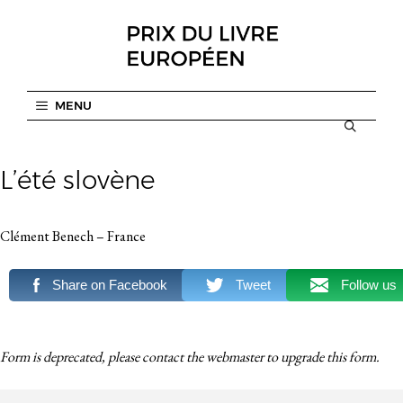
Aller
au
contenu
MENU
L’été slovène
Clément Benech – France
Share on Facebook
Tweet
Follow us
Form is deprecated, please contact the webmaster to
upgrade
this form.