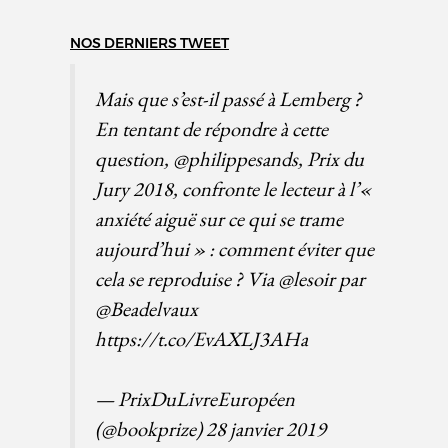
NOS DERNIERS TWEET
Mais que s’est-il passé à Lemberg ?
En tentant de répondre à cette
question,
@philippesands
, Prix du
Jury 2018, confronte le lecteur à l’«
anxiété aiguë sur ce qui se trame
aujourd’hui » : comment éviter que
cela se reproduise ? Via
@lesoir
par
@Beadelvaux
https://t.co/EvAXLJ3AHa
— PrixDuLivreEuropéen
(@bookprize)
28 janvier 2019