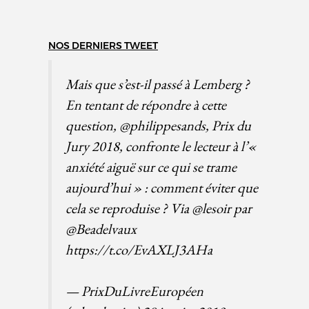
NOS DERNIERS TWEET
Mais que s’est-il passé à Lemberg ?
En tentant de répondre à cette
question,
@philippesands
, Prix du
Jury 2018, confronte le lecteur à l’«
anxiété aiguë sur ce qui se trame
aujourd’hui » : comment éviter que
cela se reproduise ? Via
@lesoir
par
@Beadelvaux
https://t.co/EvAXLJ3AHa
— PrixDuLivreEuropéen