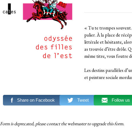
« Tu te trompes souvent. T
palier. À la place de récép
littérale et hésitante, alo
as trouvée d’être drôle. Q
même titre, vous foutre de
Les destins parallèles d’
et peinture sociale mordan
Share on Facebook
Tweet
Follow us
Form is deprecated, please contact the webmaster to
upgrade
this form.