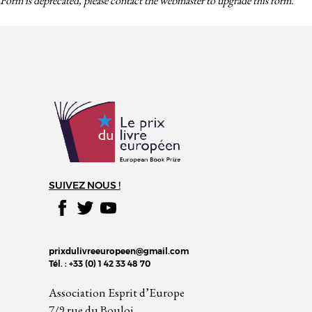
Form is deprecated, please contact the webmaster to
upgrade
this form.
SUIVEZ NOUS !
prixdulivreeuropeen@gmail.com
Tél. : +33 (0) 1 42 33 48 70
Association Esprit d’Europe
7/9 rue du Bouloi