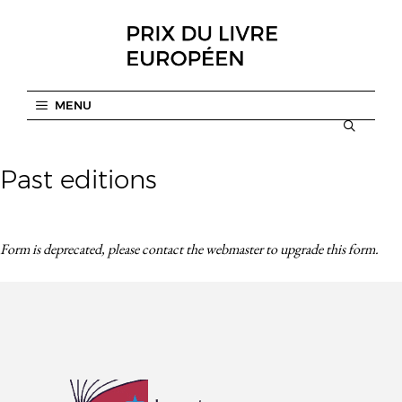
Skip
to
content
MENU
Past editions
Form is deprecated, please contact the webmaster to
upgrade
this form.